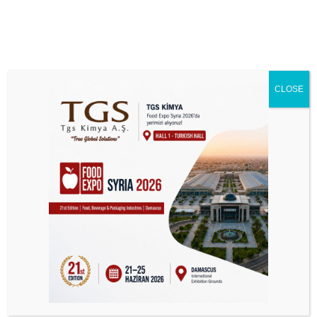
CLOSE
ZEOFREE® marka Silikon
Dioksit satışımız
başlamıştır.